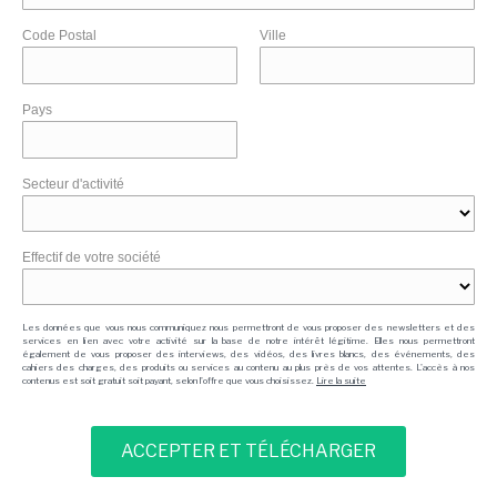
Code Postal
Ville
Pays
Secteur d'activité
Effectif de votre société
Les données que vous nous communiquez nous permettront de vous proposer des newsletters et des
services en lien avec votre activité sur la base de notre intérêt légitime. Elles nous permettront
également de vous proposer des interviews, des vidéos, des livres blancs, des événements, des
cahiers des charges, des produits ou services au contenu au plus près de vos attentes. L'accès à nos
contenus est soit gratuit soit payant, selon l'offre que vous choisissez.
Lire la suite