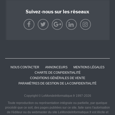
Suivez-nous sur les réseaux
NOUS CONTACTER
ANNONCEURS
MENTIONS LÉGALES
CHARTE DE CONFIDENTIALITÉ
CONDITIONS GÉNÉRALES DE VENTE
PARAMÈTRES DE GESTION DE LA CONFIDENTIALITÉ
Copyright © LeMondeInformatique.fr 1997-2026
Toute reproduction ou représentation intégrale ou partielle, par quelque
procédé que ce soit, des pages publiées sur ce site, faite sans l'autorisation
de l'éditeur ou du webmaster du site LeMondeInformatique.fr est illicite et