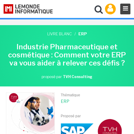
LIVRE BLANC
/
ERP
Industrie Pharmaceutique et
cosmétique : Comment votre ERP
va vous aider à relever ces défis ?
proposé par
TVH Consulting
Thématique
ERP
Proposé par