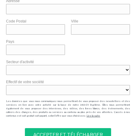
Adresse
Code Postal
Ville
Pays
Secteur d'activité
Effectif de votre société
Les données que vous nous communiquez nous permettront de vous proposer des newsletters et des
services en lien avec votre activité sur la base de notre intérêt légitime. Elles nous permettront
également de vous proposer des interviews, des vidéos, des livres blancs, des événements, des
cahiers des charges, des produits ou services au contenu au plus près de vos attentes. L'accès à nos
contenus est soit gratuit soit payant, selon l'offre que vous choisissez.
Lire la suite