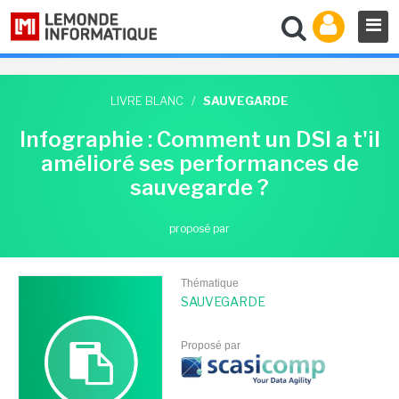
LIVRE BLANC
/
SAUVEGARDE
Infographie : Comment un DSI a t'il
amélioré ses performances de
sauvegarde ?
proposé par
Thématique
SAUVEGARDE
Proposé par