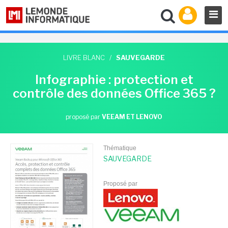
LIVRE BLANC
/
SAUVEGARDE
Infographie : protection et
contrôle des données Office 365 ?
proposé par
VEEAM ET LENOVO
Thématique
SAUVEGARDE
Proposé par