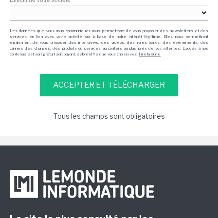
Effectif de votre société
Les données que vous nous communiquez nous permettront de vous proposer des newsletters et des
services en lien avec votre activité sur la base de notre intérêt légitime. Elles nous permettront
également de vous proposer des interviews, des vidéos, des livres blancs, des événements, des
cahiers des charges, des produits ou services au contenu au plus près de vos attentes. L'accès à nos
contenus est soit gratuit soit payant, selon l'offre que vous choisissez.
Lire la suite
Tous les champs sont obligatoires