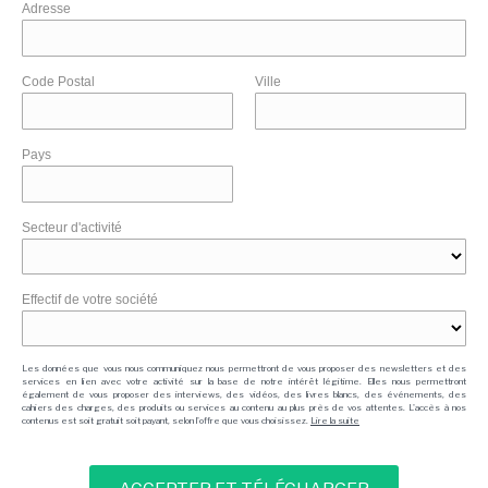
Adresse
Code Postal
Ville
Pays
Secteur d'activité
Effectif de votre société
Les données que vous nous communiquez nous permettront de vous proposer des newsletters et des
services en lien avec votre activité sur la base de notre intérêt légitime. Elles nous permettront
également de vous proposer des interviews, des vidéos, des livres blancs, des événements, des
cahiers des charges, des produits ou services au contenu au plus près de vos attentes. L'accès à nos
contenus est soit gratuit soit payant, selon l'offre que vous choisissez.
Lire la suite