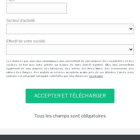
Secteur d'activité
Effectif de votre société
Les données que vous nous communiquez nous permettront de vous proposer des newsletters et des
services en lien avec votre activité sur la base de notre intérêt légitime. Elles nous permettront
également de vous proposer des interviews, des vidéos, des livres blancs, des événements, des
cahiers des charges, des produits ou services au contenu au plus près de vos attentes. L'accès à nos
contenus est soit gratuit soit payant, selon l'offre que vous choisissez.
Lire la suite
Tous les champs sont obligatoires