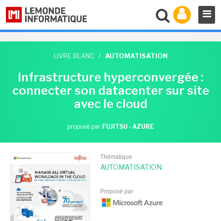
LIVRE BLANC
/
AUTOMATISATION
Infrastructure hyperconvergée :
connecter son datacenter sur site
avec le cloud
proposé par
FUJITSU - AZURE
Thématique
AUTOMATISATION
Proposé par