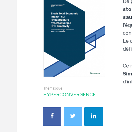
De 
sto
sa
l'é
con
Le 
défi
Ce 
Sim
d’i
Thématique
HYPERCONVERGENCE