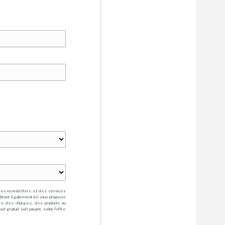
des newsletters et des services
mettront également de vous proposer
rs des charges, des produits ou
 gratuit soit payant, selon l'offre