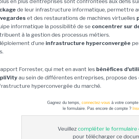
plus en plus d’entreprises sont confrontées aux défis su
ckage
de leur infrastructure informatique, permettre au
uvegardes
et des restaurations de machines virtuelles
quipe informatique la possibilité de se
concentrer sur d
tribuent à la gestion des processus métiers.
déploiement d’une
infrastructure hyperconvergée
per
s.
rapport Forrester, qui met en avant les
bénéfices d’util
pliVity
au sein de différentes entreprises, propose des
nfrastructure hyperconvergée du marché.
Gagnez du temps,
connectez-vous
à votre compte 
le formulaire. Pas encore de compte ?
Ins
Veuillez
compléter le formulaire
pour télécharger ce docu