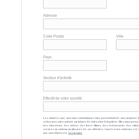
Adresse
Code Postal
Ville
Pays
Secteur d'activité
Effectif de votre société
Les données que vous nous communiquez nous permettront de vous proposer 
en lien avec votre activité sur la base de notre intérêt légitime. Elles nous per
des interviews, des vidéos, des livres blancs, des événements, des cahie
services au contenu au plus près de vos attentes. L'accès à nos contenus est soit
que vous choisissez.
Lire la suite