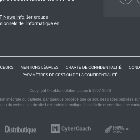
IT News Info
, 1er groupe
sionnels de l'informatique en
CEURS
MENTIONS LÉGALES
CHARTE DE CONFIDENTIALITÉ
COND
PARAMÈTRES DE GESTION DE LA CONFIDENTIALITÉ
Copyright © LeMondeInformatique.fr 1997-2026
on intégrale ou partielle, par quelque procédé que ce soit, des pages publiées sur ce
ur ou du webmaster du site LeMondeInformatique.fr est illicite et constitue une cont