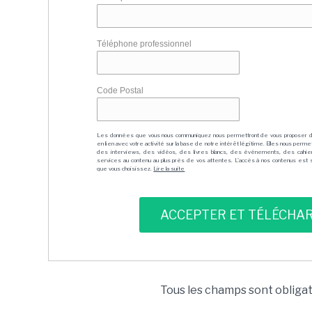
Téléphone professionnel
Code Postal
Les données que vous nous communiquez nous permettront de vous proposer 
en lien avec votre activité sur la base de notre intérêt légitime. Elles nous per
des interviews, des vidéos, des livres blancs, des événements, des cahie
services au contenu au plus près de vos attentes. L'accès à nos contenus est soit
que vous choisissez.
Lire la suite
Tous les champs sont obliga