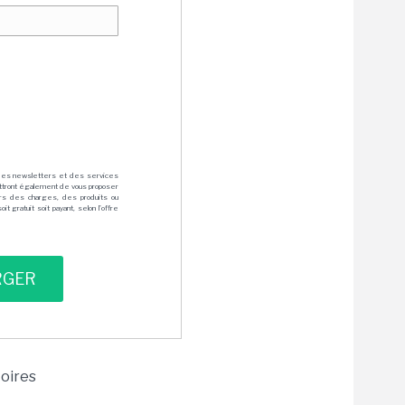
des newsletters et des services
mettront également de vous proposer
rs des charges, des produits ou
 gratuit soit payant, selon l'offre
toires