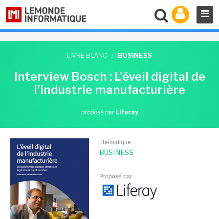
LIVRE BLANC
/
BUSINESS
Interview Bosch : L'éveil digital de
l'industrie manufacturière
proposé par
Liferay
Thématique
BUSINESS
Proposé par