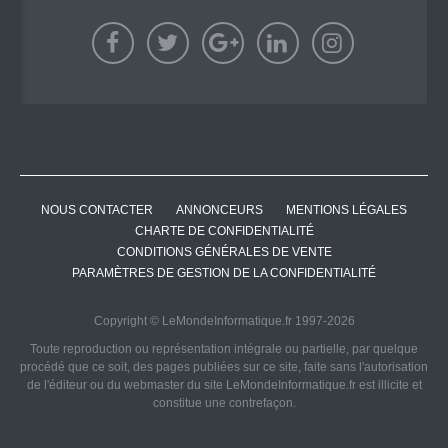
NOUS CONTACTER
ANNONCEURS
MENTIONS LÉGALES
CHARTE DE CONFIDENTIALITÉ
CONDITIONS GÉNÉRALES DE VENTE
PARAMÈTRES DE GESTION DE LA CONFIDENTIALITÉ
Copyright © LeMondeInformatique.fr 1997-2026
Toute reproduction ou représentation intégrale ou partielle, par quelque
procédé que ce soit, des pages publiées sur ce site, faite sans l'autorisation
de l'éditeur ou du webmaster du site LeMondeInformatique.fr est illicite et
constitue une contrefaçon.