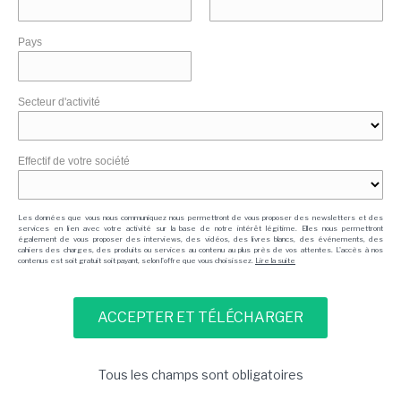
Pays
Secteur d'activité
Effectif de votre société
Les données que vous nous communiquez nous permettront de vous proposer des newsletters et des
services en lien avec votre activité sur la base de notre intérêt légitime. Elles nous permettront
également de vous proposer des interviews, des vidéos, des livres blancs, des événements, des
cahiers des charges, des produits ou services au contenu au plus près de vos attentes. L'accès à nos
contenus est soit gratuit soit payant, selon l'offre que vous choisissez.
Lire la suite
Tous les champs sont obligatoires