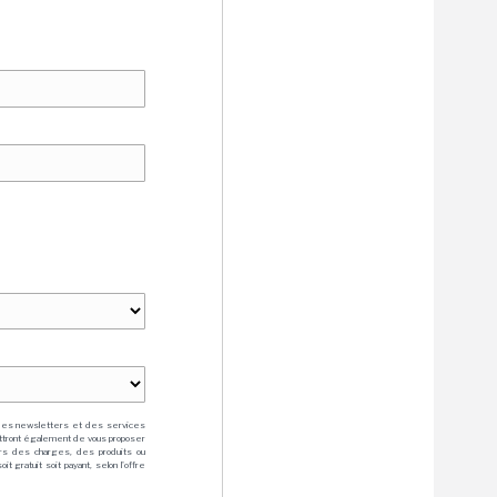
des newsletters et des services
mettront également de vous proposer
rs des charges, des produits ou
 gratuit soit payant, selon l'offre