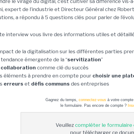
dre le virage du digital, c’est cultiver sa différence vis
hi, expert de l’industrie et Directeur Général chez Robe
tions, a répondu à 5 questions clés pour parler de l’évolu
e interview vous livre des informations utiles et détaillé
impact de la digitalisation sur les différentes parties pr
a tendance émergente de la “
servitization
”
a
collaboration
comme clé du succès
es éléments à prendre en compte pour
choisir une pla
es
erreurs
et
défis communs
des entreprises
Gagnez du temps,
connectez-vous
à votre compte 
le formulaire. Pas encore de compte ?
Ins
Veuillez
compléter le formulaire
pour télécharger ce docu