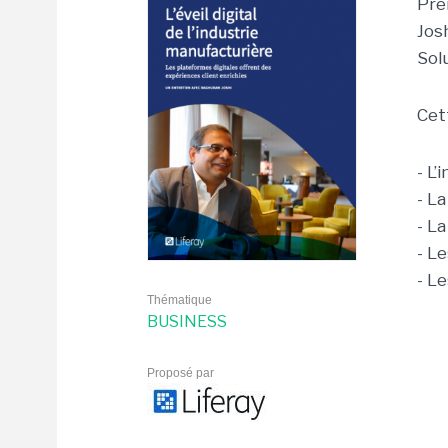
Pren
Jos
Solu
Cett
- L’
- L
- L
- L
- L
Thématique
BUSINESS
Proposé par