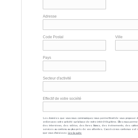
Adresse
Code Postal
Ville
Pays
Secteur d'activité
Effectif de votre société
Les données que vous nous communiquez nous permettront de vous proposer 
en lien avec votre activité sur la base de notre intérêt légitime. Elles nous per
des interviews, des vidéos, des livres blancs, des événements, des cahie
services au contenu au plus près de vos attentes. L'accès à nos contenus est soit
que vous choisissez.
Lire la suite