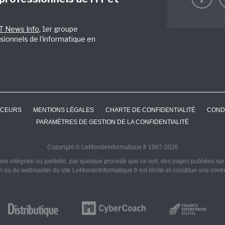
IT News Info
, 1er groupe
sionnels de l'informatique en
CEURS
MENTIONS LÉGALES
CHARTE DE CONFIDENTIALITÉ
COND
PARAMÈTRES DE GESTION DE LA CONFIDENTIALITÉ
Copyright © LeMondeInformatique.fr 1997-2026
on intégrale ou partielle, par quelque procédé que ce soit, des pages publiées sur ce
ur ou du webmaster du site LeMondeInformatique.fr est illicite et constitue une cont