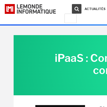
ACTUALITÉS
iPaaS : Co
co