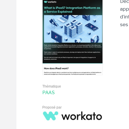
Déc
app
d’i
ses
Thématique
PAAS
Proposé par