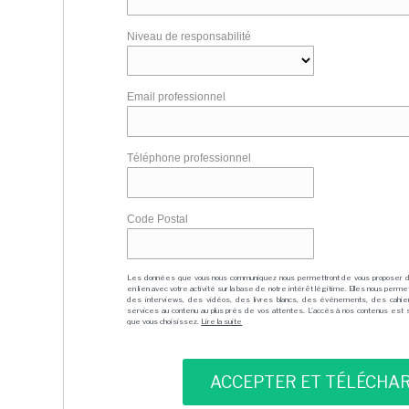
Niveau de responsabilité
Email professionnel
Téléphone professionnel
Code Postal
Les données que vous nous communiquez nous permettront de vous proposer 
en lien avec votre activité sur la base de notre intérêt légitime. Elles nous per
des interviews, des vidéos, des livres blancs, des événements, des cahie
services au contenu au plus près de vos attentes. L'accès à nos contenus est soit
que vous choisissez.
Lire la suite