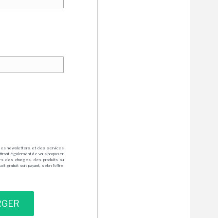
des newsletters et des services
mettront également de vous proposer
rs des charges, des produits ou
 gratuit soit payant, selon l'offre