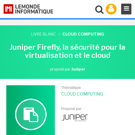
LIVRE BLANC
/
CLOUD COMPUTING
Juniper Firefly, la sécurité pour la
virtualisation et le cloud
proposé par
Juniper
Thématique
CLOUD COMPUTING
Proposé par