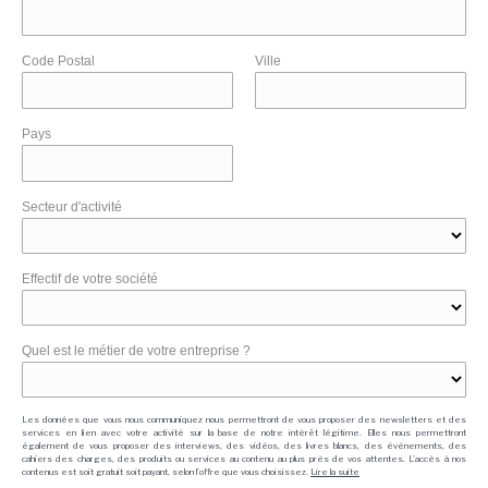
Code Postal
Ville
Pays
Secteur d'activité
Effectif de votre société
Quel est le métier de votre entreprise ?
Les données que vous nous communiquez nous permettront de vous proposer des newsletters et des
services en lien avec votre activité sur la base de notre intérêt légitime. Elles nous permettront
également de vous proposer des interviews, des vidéos, des livres blancs, des événements, des
cahiers des charges, des produits ou services au contenu au plus près de vos attentes. L'accès à nos
contenus est soit gratuit soit payant, selon l'offre que vous choisissez.
Lire la suite