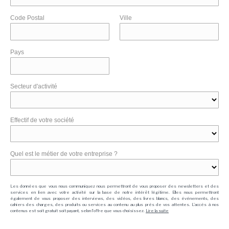
Code Postal
Ville
Pays
Secteur d'activité
Effectif de votre société
Quel est le métier de votre entreprise ?
Les données que vous nous communiquez nous permettront de vous proposer des newsletters et des
services en lien avec votre activité sur la base de notre intérêt légitime. Elles nous permettront
également de vous proposer des interviews, des vidéos, des livres blancs, des événements, des
cahiers des charges, des produits ou services au contenu au plus près de vos attentes. L'accès à nos
contenus est soit gratuit soit payant, selon l'offre que vous choisissez.
Lire la suite