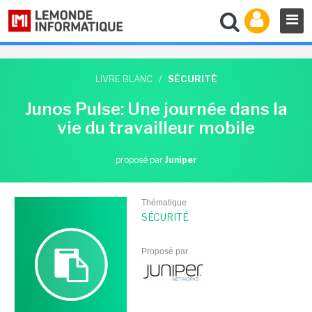
LIVRE BLANC
/
SÉCURITÉ
Junos Pulse: Une journée dans la
vie du travailleur mobile
proposé par
Juniper
Thématique
SÉCURITÉ
Proposé par