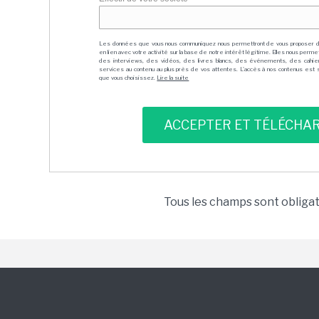
Les données que vous nous communiquez nous permettront de vous proposer 
en lien avec votre activité sur la base de notre intérêt légitime. Elles nous per
des interviews, des vidéos, des livres blancs, des événements, des cahie
services au contenu au plus près de vos attentes. L'accès à nos contenus est soit
que vous choisissez.
Lire la suite
Tous les champs sont obliga