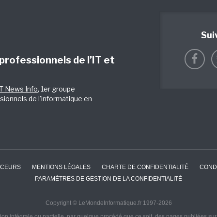
Sui
 professionnels de l’IT et
IT News Info
, 1er groupe
sionnels de l'informatique en
CEURS
MENTIONS LÉGALES
CHARTE DE CONFIDENTIALITÉ
COND
PARAMÈTRES DE GESTION DE LA CONFIDENTIALITÉ
Copyright © LeMondeInformatique.fr 1997-2026
on intégrale ou partielle, par quelque procédé que ce soit, des pages publiées sur ce