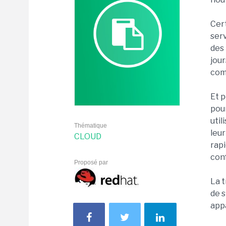
Cert
serv
des 
jour
comp
Et p
pour
util
Thématique
leur
CLOUD
rapi
con
Proposé par
La 
de s
appa