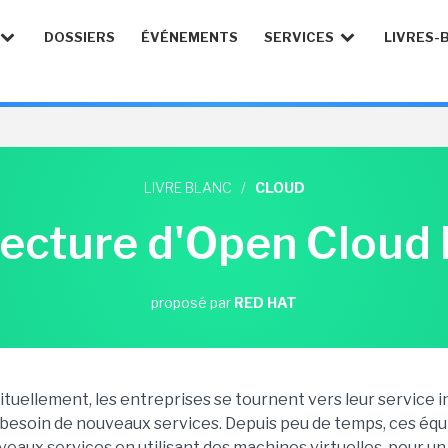
DOSSIERS
ÉVÉNEMENTS
SERVICES
LIVRES-
LIVRE BLANC
/
CLOUD
tecture d'Open Cloud
proposé par
RED HAT
tuellement, les entreprises se tournent vers leur service i
 besoin de nouveaux services. Depuis peu de temps, ces équ
eaux services en utilisant des machines virtuelles, pour un a