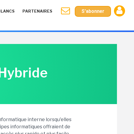
S'abonner
BLANCS
PARTENAIRES
 Hybride
nformatique interne lorsqu'elles
ipes informatiques offraient de
ccès plus rapide et plus facile.