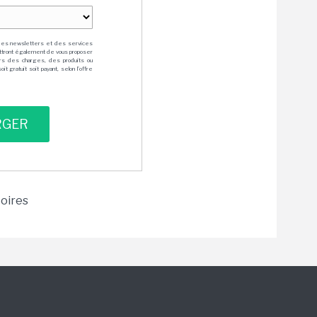
des newsletters et des services
mettront également de vous proposer
rs des charges, des produits ou
 gratuit soit payant, selon l'offre
toires