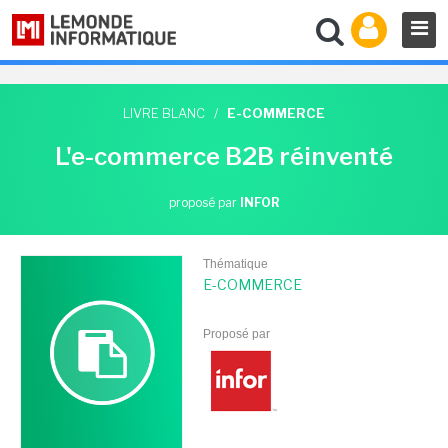
LIVRE BLANC
/
E-COMMERCE
L'e-commerce B2B réinventé
proposé par
INFOR
Thématique
E-COMMERCE
Proposé par