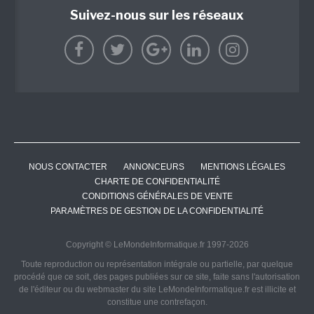
Suivez-nous sur les réseaux
NOUS CONTACTER
ANNONCEURS
MENTIONS LÉGALES
CHARTE DE CONFIDENTIALITÉ
CONDITIONS GÉNÉRALES DE VENTE
PARAMÈTRES DE GESTION DE LA CONFIDENTIALITÉ
Copyright © LeMondeInformatique.fr 1997-2026
Toute reproduction ou représentation intégrale ou partielle, par quelque
procédé que ce soit, des pages publiées sur ce site, faite sans l'autorisation
de l'éditeur ou du webmaster du site LeMondeInformatique.fr est illicite et
constitue une contrefaçon.