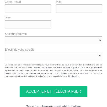
Code Postal
Ville
Pays
Secteur d'activité
Effectif de votre société
Les données que vous nous communiquez nous permettront de vous proposer des newsletters et des
services en lien avec votre activité sur la base de notre intérêt légitime. Elles nous permettront
également de vous proposer des interviews, des vidéos, des livres blancs, des événements, des
cahiers des charges, des produits ou services au contenu au plus près de vos attentes. L'accès à nos
contenus est soit gratuit soit payant, selon l'offre que vous choisissez.
Lire la suite
Tous les champs sont obligatoires