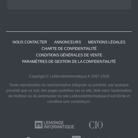
NOUS CONTACTER
ANNONCEURS
MENTIONS LÉGALES
CHARTE DE CONFIDENTIALITÉ
CONDITIONS GÉNÉRALES DE VENTE
PARAMÈTRES DE GESTION DE LA CONFIDENTIALITÉ
Copyright © LeMondeInformatique.fr 1997-2026
Toute reproduction ou représentation intégrale ou partielle, par quelque
procédé que ce soit, des pages publiées sur ce site, faite sans l'autorisation
de l'éditeur ou du webmaster du site LeMondeInformatique.fr est illicite et
constitue une contrefaçon.