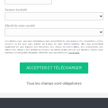
Secteur d'activité
Effectif de votre société
Les données que vous nous communiquez nous permettront de vous proposer des newsletters et des
services en lien avec votre activité sur la base de notre intérêt légitime. Elles nous permettront
également de vous proposer des interviews, des vidéos, des livres blancs, des événements, des
cahiers des charges, des produits ou services au contenu au plus près de vos attentes. L'accès à nos
contenus est soit gratuit soit payant, selon l'offre que vous choisissez.
Lire la suite
Tous les champs sont obligatoires