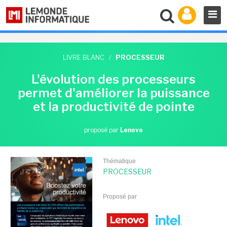
LIVRE BLANC
/
PROCESSEUR
L'évolution des processeurs
permet d'améliorer la puissance
et la productivité de pointe
proposé par
Lenovo
Thématique
PROCESSEUR
Proposé par