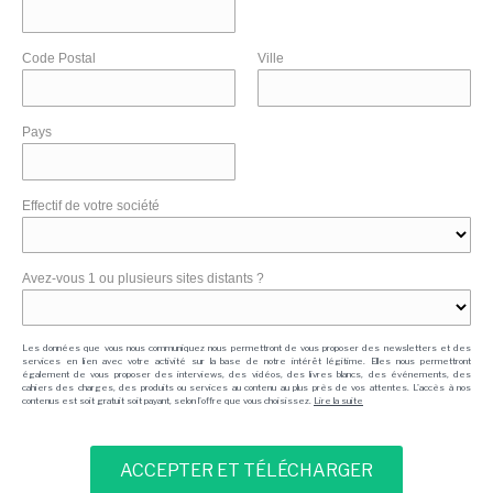
Code Postal
Ville
Pays
Effectif de votre société
Avez-vous 1 ou plusieurs sites distants ?
Les données que vous nous communiquez nous permettront de vous proposer des newsletters et des
services en lien avec votre activité sur la base de notre intérêt légitime. Elles nous permettront
également de vous proposer des interviews, des vidéos, des livres blancs, des événements, des
cahiers des charges, des produits ou services au contenu au plus près de vos attentes. L'accès à nos
contenus est soit gratuit soit payant, selon l'offre que vous choisissez.
Lire la suite