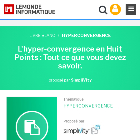
LIVRE BLANC
/
HYPERCONVERGENCE
L'hyper-convergence en Huit
Points : Tout ce que vous devez
savoir.
proposé par
SimpliVity
Thématique
HYPERCONVERGENCE
Proposé par