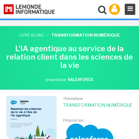
LIVRE BLANC
/
TRANSFORMATION NUMÉRIQUE
L'IA agentique au service de la
relation client dans les sciences de
la vie
proposé par
SALESFORCE
Thématique
TRANSFORMATION NUMÉRIQUE
Proposé par