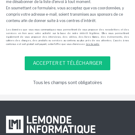
me désabonner de la liste d'envoi à tout moment.
En soumettant ce formulaire, vous acceptez que vos coordonnées, y
compris votre adresse e-mail, soient transmises aux sponsors de ce
contenu afin de donner suite à vos centres d’intérêt.
Les données que vous nous communiquez nous permettront de vous proposer des newsletters et des
services en lien avec votre activité sur la base de notre intérêt légitime. Elles nous permettront
également de vous proposer des interviews, des vidéos, des livres blancs, des événements, des
cahiers des charges, des produits ou services au contenu au plus près de vos attentes. L'accès à nos
contenus est soit gratuit soit payant, selon l'offre que vous choisissez.
Lire la suite
Tous les champs sont obligatoires