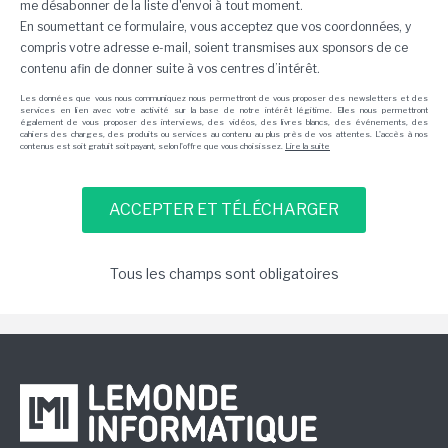
me désabonner de la liste d'envoi à tout moment.
En soumettant ce formulaire, vous acceptez que vos coordonnées, y
compris votre adresse e-mail, soient transmises aux sponsors de ce
contenu afin de donner suite à vos centres d’intérêt.
Les données que vous nous communiquez nous permettront de vous proposer des newsletters et des
services en lien avec votre activité sur la base de notre intérêt légitime. Elles nous permettront
également de vous proposer des interviews, des vidéos, des livres blancs, des événements, des
cahiers des charges, des produits ou services au contenu au plus près de vos attentes. L'accès à nos
contenus est soit gratuit soit payant, selon l'offre que vous choisissez.
Lire la suite
Tous les champs sont obligatoires