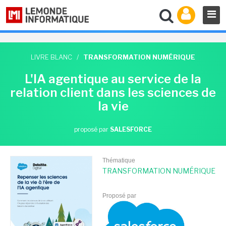
LIVRE BLANC
/
TRANSFORMATION NUMÉRIQUE
L'IA agentique au service de la
relation client dans les sciences de
la vie
proposé par
SALESFORCE
Thématique
TRANSFORMATION NUMÉRIQUE
Proposé par