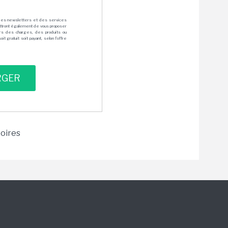
des newsletters et des services
mettront également de vous proposer
rs des charges, des produits ou
 gratuit soit payant, selon l'offre
toires