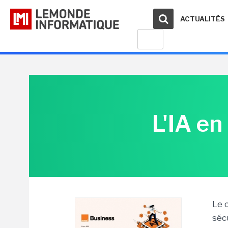
ACTUALITÉS
L'IA en
Le c
sécu