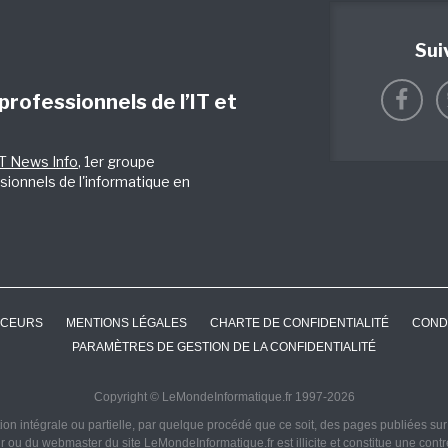
Sui
 professionnels de l’IT et
IT News Info
, 1er groupe
sionnels de l'informatique en
CEURS
MENTIONS LÉGALES
CHARTE DE CONFIDENTIALITÉ
COND
PARAMÈTRES DE GESTION DE LA CONFIDENTIALITÉ
Copyright © LeMondeInformatique.fr 1997-2026
on intégrale ou partielle, par quelque procédé que ce soit, des pages publiées sur ce
ur ou du webmaster du site LeMondeInformatique.fr est illicite et constitue une cont