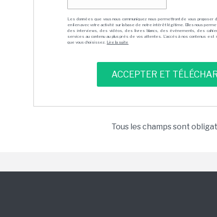
Les données que vous nous communiquez nous permettront de vous proposer 
en lien avec votre activité sur la base de notre intérêt légitime. Elles nous per
des interviews, des vidéos, des livres blancs, des événements, des cahie
services au contenu au plus près de vos attentes. L'accès à nos contenus est soit
que vous choisissez.
Lire la suite
Tous les champs sont obliga