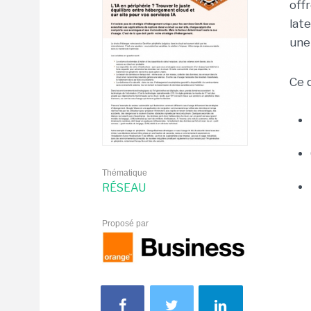
off
lat
une
Ce q
Thématique
RÉSEAU
Proposé par