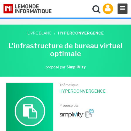
LIVRE BLANC
/
HYPERCONVERGENCE
L'infrastructure de bureau virtuel
optimale
proposé par
SimpliVity
Thématique
HYPERCONVERGENCE
Proposé par