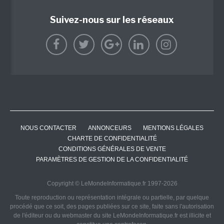
Suivez-nous sur les réseaux
NOUS CONTACTER
ANNONCEURS
MENTIONS LÉGALES
CHARTE DE CONFIDENTIALITÉ
CONDITIONS GÉNÉRALES DE VENTE
PARAMÈTRES DE GESTION DE LA CONFIDENTIALITÉ
Copyright © LeMondeInformatique.fr 1997-2026
Toute reproduction ou représentation intégrale ou partielle, par quelque
procédé que ce soit, des pages publiées sur ce site, faite sans l'autorisation
de l'éditeur ou du webmaster du site LeMondeInformatique.fr est illicite et