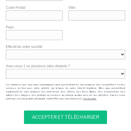
Code Postal
Ville
Pays
Effectif de votre société
Avez-vous 1 ou plusieurs sites distants ?
Les données que vous nous communiquez nous permettront de vous proposer des newsletters et des
services en lien avec votre activité sur la base de notre intérêt légitime. Elles nous permettront
également de vous proposer des interviews, des vidéos, des livres blancs, des événements, des
cahiers des charges, des produits ou services au contenu au plus près de vos attentes. L'accès à nos
contenus est soit gratuit soit payant, selon l'offre que vous choisissez.
Lire la suite