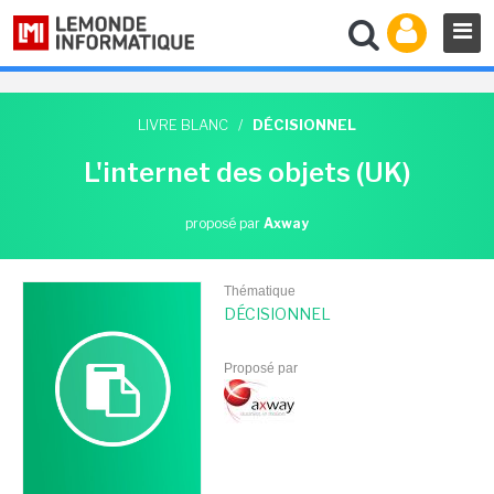
LIVRE BLANC
/
DÉCISIONNEL
L'internet des objets (UK)
proposé par
Axway
Thématique
DÉCISIONNEL
Proposé par