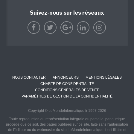
Suivez-nous sur les réseaux
NOUS CONTACTER
ANNONCEURS
MENTIONS LÉGALES
CHARTE DE CONFIDENTIALITÉ
CONDITIONS GÉNÉRALES DE VENTE
PARAMÈTRES DE GESTION DE LA CONFIDENTIALITÉ
Copyright © LeMondeInformatique.fr 1997-2026
Toute reproduction ou représentation intégrale ou partielle, par quelque
procédé que ce soit, des pages publiées sur ce site, faite sans l'autorisation
de l'éditeur ou du webmaster du site LeMondeInformatique.fr est illicite et