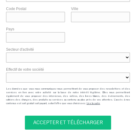
Code Postal
Ville
Pays
Secteur d'activité
Effectif de votre société
Les données que vous nous communiquez nous permettront de vous proposer des newsletters et des
services en lien avec votre activité sur la base de notre intérêt légitime. Elles nous permettront
également de vous proposer des interviews, des vidéos, des livres blancs, des événements, des
cahiers des charges, des produits ou services au contenu au plus près de vos attentes. L'accès à nos
contenus est soit gratuit soit payant, selon l'offre que vous choisissez.
Lire la suite