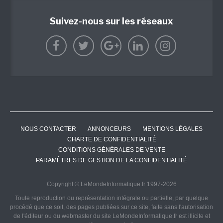
Suivez-nous sur les réseaux
NOUS CONTACTER
ANNONCEURS
MENTIONS LÉGALES
CHARTE DE CONFIDENTIALITÉ
CONDITIONS GÉNÉRALES DE VENTE
PARAMÈTRES DE GESTION DE LA CONFIDENTIALITÉ
Copyright © LeMondeInformatique.fr 1997-2026
Toute reproduction ou représentation intégrale ou partielle, par quelque
procédé que ce soit, des pages publiées sur ce site, faite sans l'autorisation
de l'éditeur ou du webmaster du site LeMondeInformatique.fr est illicite et