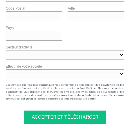
Code Postal
Ville
Pays
Secteur d'activité
Effectif de votre société
Les données que vous nous communiquez nous permettront de vous proposer des newsletters et des
services en lien avec votre activité sur la base de notre intérêt légitime. Elles nous permettront
également de vous proposer des interviews, des vidéos, des livres blancs, des événements, des
cahiers des charges, des produits ou services au contenu au plus près de vos attentes. L'accès à nos
contenus est soit gratuit soit payant, selon l'offre que vous choisissez.
Lire la suite