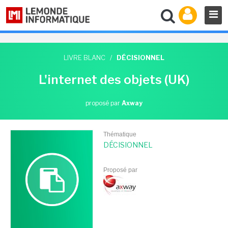
LIVRE BLANC
/
DÉCISIONNEL
L'internet des objets (UK)
proposé par
Axway
Thématique
DÉCISIONNEL
Proposé par