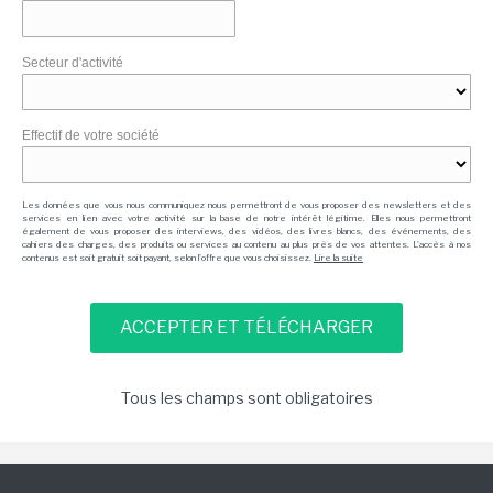
Secteur d'activité
Effectif de votre société
Les données que vous nous communiquez nous permettront de vous proposer des newsletters et des
services en lien avec votre activité sur la base de notre intérêt légitime. Elles nous permettront
également de vous proposer des interviews, des vidéos, des livres blancs, des événements, des
cahiers des charges, des produits ou services au contenu au plus près de vos attentes. L'accès à nos
contenus est soit gratuit soit payant, selon l'offre que vous choisissez.
Lire la suite
Tous les champs sont obligatoires