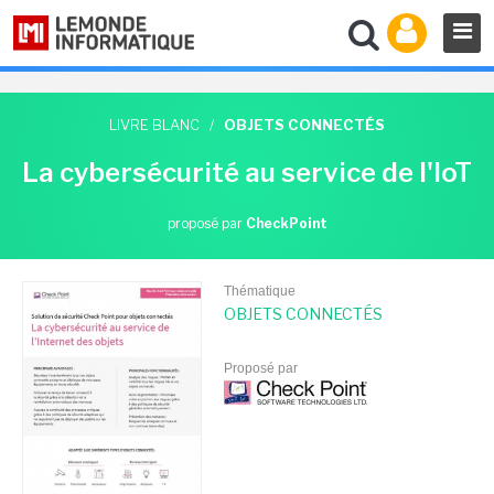
LIVRE BLANC
/
OBJETS CONNECTÉS
La cybersécurité au service de l'IoT
proposé par
CheckPoint
Thématique
OBJETS CONNECTÉS
Proposé par