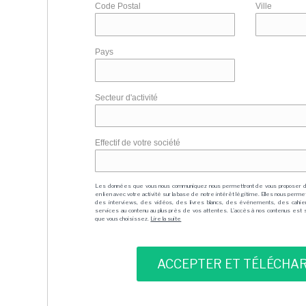
Code Postal
Ville
Pays
Secteur d'activité
Effectif de votre société
Les données que vous nous communiquez nous permettront de vous proposer 
en lien avec votre activité sur la base de notre intérêt légitime. Elles nous per
des interviews, des vidéos, des livres blancs, des événements, des cahie
services au contenu au plus près de vos attentes. L'accès à nos contenus est soit
que vous choisissez.
Lire la suite