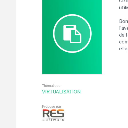
Ce l
util
Bon 
l'av
de t
com
et a
Thématique
VIRTUALISATION
Proposé par