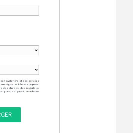
des newsletters et des services
mettront également de vous proposer
rs des charges, des produits ou
 gratuit soit payant, selon l'offre