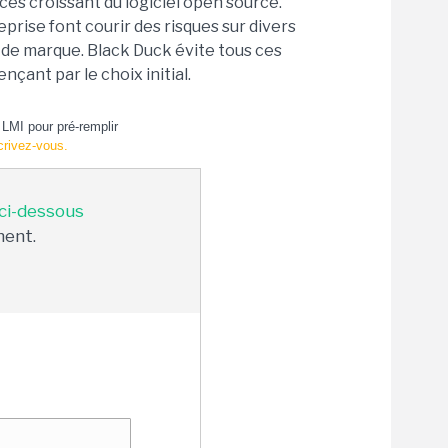
cès croissant du logiciel open source.
prise font courir des risques sur divers
e de marque. Black Duck évite tous ces
çant par le choix initial.
LMI pour pré-remplir
crivez-vous.
 ci-dessous
ment.