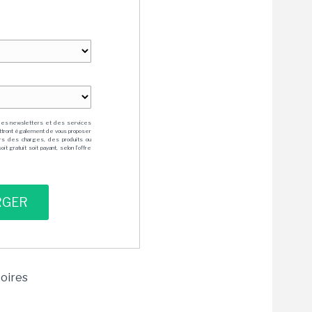
des newsletters et des services
mettront également de vous proposer
rs des charges, des produits ou
 gratuit soit payant, selon l'offre
toires