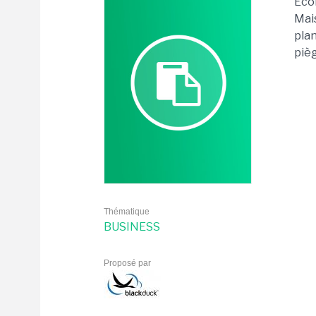
Econ
Mais
plan
pièg
Thématique
BUSINESS
Proposé par