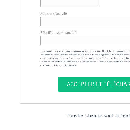
Secteur d'activité
Effectif de votre société
Les données que vous nous communiquez nous permettront de vous proposer 
en lien avec votre activité sur la base de notre intérêt légitime. Elles nous per
des interviews, des vidéos, des livres blancs, des événements, des cahie
services au contenu au plus près de vos attentes. L'accès à nos contenus est soit
que vous choisissez.
Lire la suite
Tous les champs sont obliga