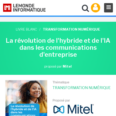
LIVRE BLANC
/
TRANSFORMATION NUMÉRIQUE
La révolution de l'hybride et de l'IA
dans les communications
d'entreprise
proposé par
Mitel
Thématique
TRANSFORMATION NUMÉRIQUE
Proposé par