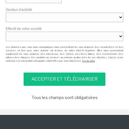
Secteur d'activité
Effectif de votre société
Les données que vous nous communiquez nous permettront de vous proposer des newsletters et des
services en lien avec votre activité sur la base de notre intérêt légitime. Elles nous permettront
également de vous proposer des interviews, des vidéos, des livres blancs, des événements, des
cahiers des charges, des produits ou services au contenu au plus près de vos attentes. L'accès à nos
contenus est soit gratuit soit payant, selon l'offre que vous choisissez.
Lire la suite
Tous les champs sont obligatoires