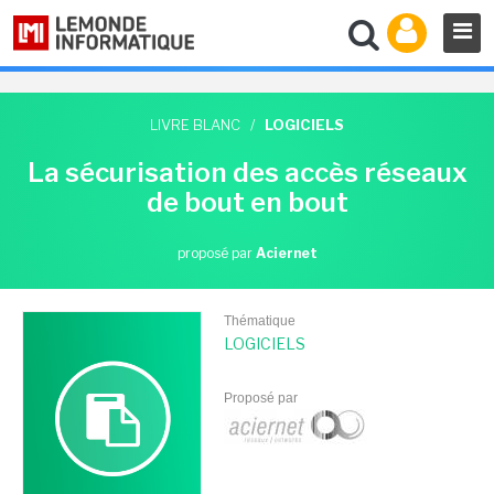
LIVRE BLANC
/
LOGICIELS
La sécurisation des accès réseaux
de bout en bout
proposé par
Aciernet
Thématique
LOGICIELS
Proposé par