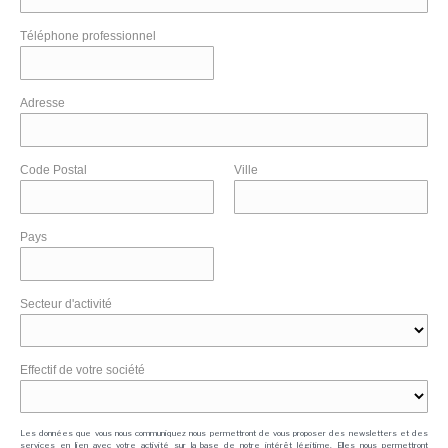
Téléphone professionnel
Adresse
Code Postal
Ville
Pays
Secteur d'activité
Effectif de votre société
Les données que vous nous communiquez nous permettront de vous proposer des newsletters et des
services en lien avec votre activité sur la base de notre intérêt légitime. Elles nous permettront