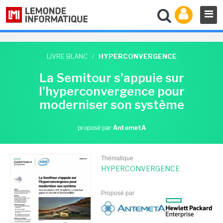
LIVRE BLANC
/
HYPERCONVERGENCE
La Semitour s'appuie sur
l'hyperconvergence pour
moderniser son système
proposé par
AntemetA
Thématique
HYPERCONVERGENCE
Proposé par