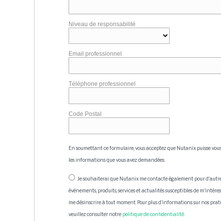
Niveau de responsabilité
Email professionnel
Téléphone professionnel
Code Postal
En soumettant ce formulaire, vous acceptez que Nutanix puisse vous
les informations que vous avez demandées.
Je souhaiterai que Nutanix me contacte également pour d'autre
événements, produits, services et actualités susceptibles de m'intére
me désinscrire à tout moment. Pour plus d'informations sur nos prati
veuillez consulter notre
politique de confidentialité
.