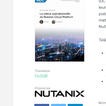
IDC
leu
pub
mati
Nut
Tél
Thématique
CLOUD
Proposé par
©2025 