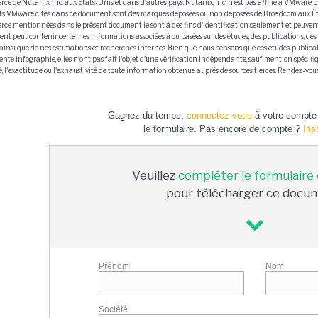
ce de Nutanix, Inc. aux États-Unis et dans d'autres pays. Nutanix, Inc. n'est pas affilié à VMwar
ts VMware cités dans ce document sont des marques déposées ou non déposées de Broadcom aux État
ce mentionnées dans le présent document le sont à des fins d'identification seulement et peuvent
nt peut contenir certaines informations associées à ou basées sur des études, des publications, des
 ainsi que de nos estimations et recherches internes. Bien que nous pensons que ces études, publicati
sente infographie, elles n'ont pas fait l'objet d'une vérification indépendante, sauf mention spécif
té, l'exactitude ou l'exhaustivité de toute information obtenue auprès de sources tierces. Rendez-vou
Gagnez du temps,
connectez-vous
à votre compte 
le formulaire. Pas encore de compte ?
Ins
Veuillez
compléter le formulaire
pour télécharger ce docu
Prénom
Nom
Société