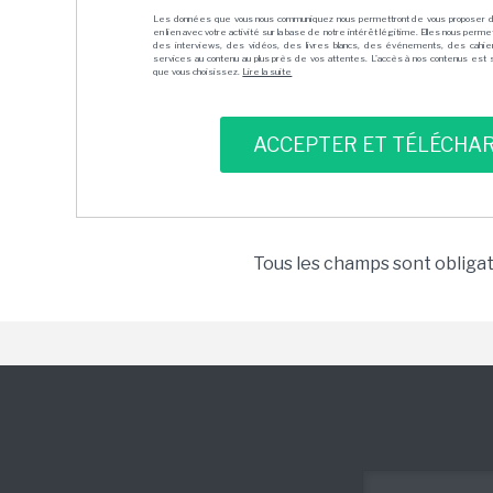
Les données que vous nous communiquez nous permettront de vous proposer 
en lien avec votre activité sur la base de notre intérêt légitime. Elles nous per
des interviews, des vidéos, des livres blancs, des événements, des cahie
services au contenu au plus près de vos attentes. L'accès à nos contenus est soit
que vous choisissez.
Lire la suite
Tous les champs sont obliga