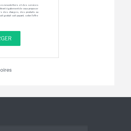
des newsletters et des services
mettront également de vous proposer
rs des charges, des produits ou
 gratuit soit payant, selon l'offre
toires