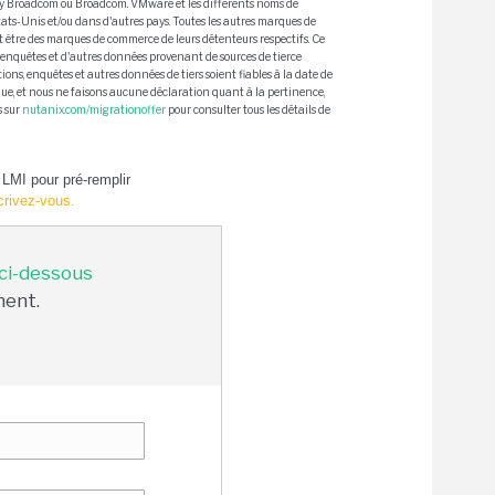
e by Broadcom ou Broadcom. VMware et les différents noms de
s-Unis et/ou dans d'autres pays. Toutes les autres marques de
 être des marques de commerce de leurs détenteurs respectifs. Ce
 enquêtes et d'autres données provenant de sources de tierce
ons, enquêtes et autres données de tiers soient fiables à la date de
ique, et nous ne faisons aucune déclaration quant à la pertinence,
s sur
nutanix.com/migrationoffer
pour consulter tous les détails de
LMI pour pré-remplir
crivez-vous.
 ci-dessous
ment.