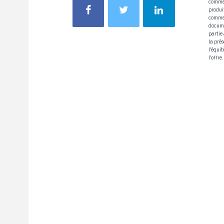
commer
produi
commer
docume
partie
la pré
l'équi
l'offre.