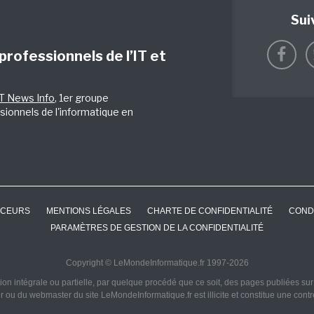
Sui
 professionnels de l’IT et
IT News Info
, 1er groupe
sionnels de l'informatique en
CEURS
MENTIONS LÉGALES
CHARTE DE CONFIDENTIALITÉ
COND
PARAMÈTRES DE GESTION DE LA CONFIDENTIALITÉ
Copyright © LeMondeInformatique.fr 1997-2026
on intégrale ou partielle, par quelque procédé que ce soit, des pages publiées sur ce
ur ou du webmaster du site LeMondeInformatique.fr est illicite et constitue une cont