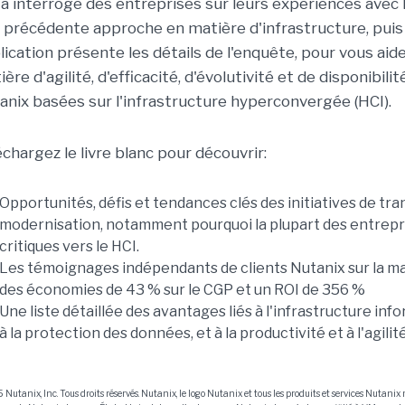
 a interrogé des entreprises sur leurs expériences ave
r précédente approche en matière d'infrastructure, puis a
lication présente les détails de l'enquête, pour vous ai
ère d'agilité, d'efficacité, d'évolutivité et de disponibi
anix basées sur l'infrastructure hyperconvergée (HCI).
échargez le livre blanc pour découvrir:
Opportunités, défis et tendances clés des initiatives de t
modernisation, notamment pourquoi la plupart des entrepri
critiques vers le HCI.
Les témoignages indépendants de clients Nutanix sur la ma
des économies de 43 % sur le CGP et un ROI de 356 %
Une liste détaillée des avantages liés à l'infrastructure inf
à la protection des données, et à la productivité et à l'agilit
Nutanix, Inc. Tous droits réservés. Nutanix, le logo Nutanix et tous les produits et services Nutan