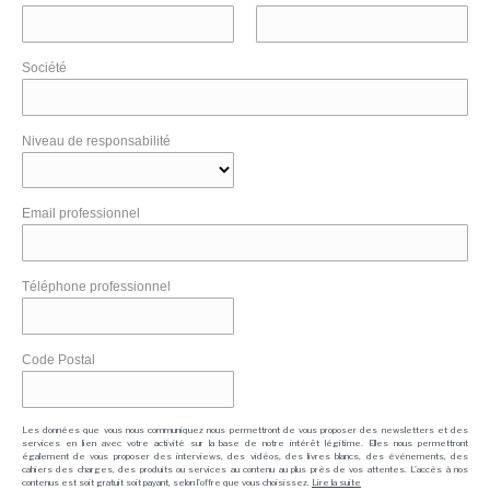
Société
Niveau de responsabilité
Email professionnel
Téléphone professionnel
Code Postal
Les données que vous nous communiquez nous permettront de vous proposer des newsletters et des
services en lien avec votre activité sur la base de notre intérêt légitime. Elles nous permettront
également de vous proposer des interviews, des vidéos, des livres blancs, des événements, des
cahiers des charges, des produits ou services au contenu au plus près de vos attentes. L'accès à nos
contenus est soit gratuit soit payant, selon l'offre que vous choisissez.
Lire la suite