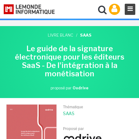
LIVRE BLANC
/
SAAS
Le guide de la signature
électronique pour les éditeurs
SaaS - De l'intégration à la
monétisation
proposé par
Oodrive
Thématique
SAAS
Proposé par