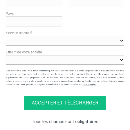
Pays
Secteur d'activité
Effectif de votre société
Les données que vous nous communiquez nous permettront de vous proposer des newsletters et des
services en lien avec votre activité sur la base de notre intérêt légitime. Elles nous permettront
également de vous proposer des interviews, des vidéos, des livres blancs, des événements, des
cahiers des charges, des produits ou services au contenu au plus près de vos attentes. L'accès à nos
contenus est soit gratuit soit payant, selon l'offre que vous choisissez.
Lire la suite
Tous les champs sont obligatoires