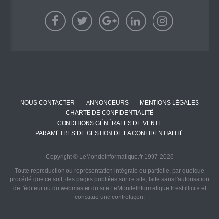
NOUS CONTACTER
ANNONCEURS
MENTIONS LÉGALES
CHARTE DE CONFIDENTIALITÉ
CONDITIONS GÉNÉRALES DE VENTE
PARAMÈTRES DE GESTION DE LA CONFIDENTIALITÉ
Copyright © LeMondeInformatique.fr 1997-2026
Toute reproduction ou représentation intégrale ou partielle, par quelque
procédé que ce soit, des pages publiées sur ce site, faite sans l'autorisation
de l'éditeur ou du webmaster du site LeMondeInformatique.fr est illicite et
constitue une contrefaçon.