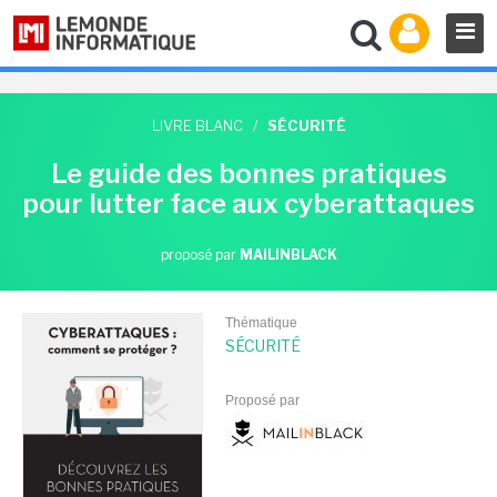
LIVRE BLANC
/
SÉCURITÉ
Le guide des bonnes pratiques
pour lutter face aux cyberattaques
proposé par
MAILINBLACK
Thématique
SÉCURITÉ
Proposé par