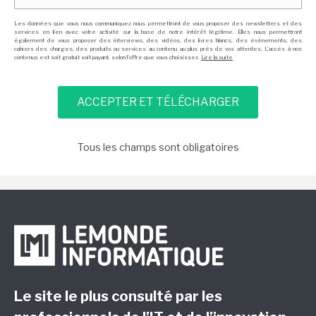
Les données que vous nous communiquez nous permettront de vous proposer des newsletters et des
services en lien avec votre activité sur la base de notre intérêt légitime. Elles nous permettront
également de vous proposer des interviews, des vidéos, des livres blancs, des événements, des
cahiers des charges, des produits ou services au contenu au plus près de vos attentes. L'accès à nos
contenus est soit gratuit soit payant, selon l'offre que vous choisissez.
Lire la suite
Tous les champs sont obligatoires
Le site le plus consulté par les