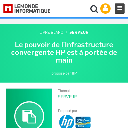
LIVRE BLANC
/
SERVEUR
Le pouvoir de l'Infrastructure
convergente HP est à portée de
main
proposé par
HP
Thématique
SERVEUR
Proposé par