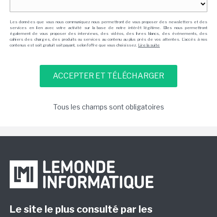
Les données que vous nous communiquez nous permettront de vous proposer des newsletters et des
services en lien avec votre activité sur la base de notre intérêt légitime. Elles nous permettront
également de vous proposer des interviews, des vidéos, des livres blancs, des événements, des
cahiers des charges, des produits ou services au contenu au plus près de vos attentes. L'accès à nos
contenus est soit gratuit soit payant, selon l'offre que vous choisissez.
Lire la suite
Tous les champs sont obligatoires
Le site le plus consulté par les