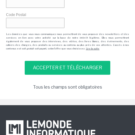
Code Postal
Les données que vous nous communiquez nous permettront de vous proposer des newsletters et des
services en lien avec votre activité sur la base de notre intérêt légitime. Elles nous permettront
également de vous proposer des interviews, des vidéos, des livres blancs, des événements, des
cahiers des charges, des produits ou services au contenu au plus près de vos attentes. L'accès à nos
contenus est soit gratuit soit payant, selon l'offre que vous choisissez.
Lire la suite
Tous les champs sont obligatoires