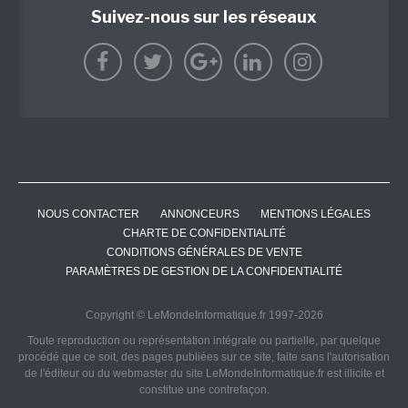
Suivez-nous sur les réseaux
NOUS CONTACTER
ANNONCEURS
MENTIONS LÉGALES
CHARTE DE CONFIDENTIALITÉ
CONDITIONS GÉNÉRALES DE VENTE
PARAMÈTRES DE GESTION DE LA CONFIDENTIALITÉ
Copyright © LeMondeInformatique.fr 1997-2026
Toute reproduction ou représentation intégrale ou partielle, par quelque
procédé que ce soit, des pages publiées sur ce site, faite sans l'autorisation
de l'éditeur ou du webmaster du site LeMondeInformatique.fr est illicite et
constitue une contrefaçon.