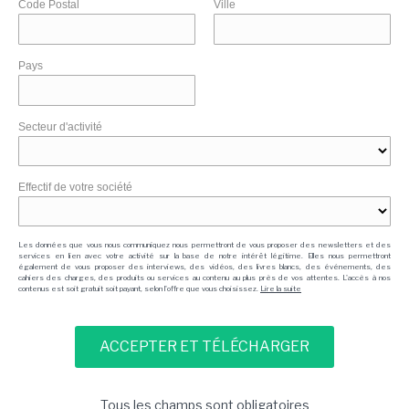
Code Postal
Ville
Pays
Secteur d'activité
Effectif de votre société
Les données que vous nous communiquez nous permettront de vous proposer des newsletters et des
services en lien avec votre activité sur la base de notre intérêt légitime. Elles nous permettront
également de vous proposer des interviews, des vidéos, des livres blancs, des événements, des
cahiers des charges, des produits ou services au contenu au plus près de vos attentes. L'accès à nos
contenus est soit gratuit soit payant, selon l'offre que vous choisissez.
Lire la suite
Tous les champs sont obligatoires