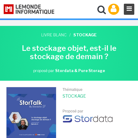
LIVRE BLANC
/
STOCKAGE
Le stockage objet, est-il le
stockage de demain ?
proposé par
Stordata & Pure Storage
Thématique
STOCKAGE
Proposé par