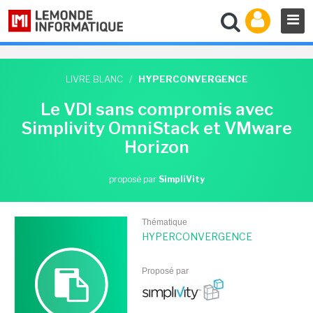
LIVRE BLANC
/
HYPERCONVERGENCE
Le VDI sans compromis avec
Simplivity OmniStack et VMware
Horizon
proposé par
SimpliVity
Thématique
HYPERCONVERGENCE
Proposé par