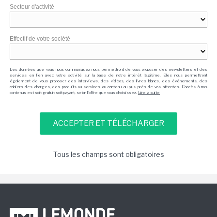
Secteur d'activité
Effectif de votre société
Les données que vous nous communiquez nous permettront de vous proposer des newsletters et des
services en lien avec votre activité sur la base de notre intérêt légitime. Elles nous permettront
également de vous proposer des interviews, des vidéos, des livres blancs, des événements, des
cahiers des charges, des produits ou services au contenu au plus près de vos attentes. L'accès à nos
contenus est soit gratuit soit payant, selon l'offre que vous choisissez.
Lire la suite
Tous les champs sont obligatoires