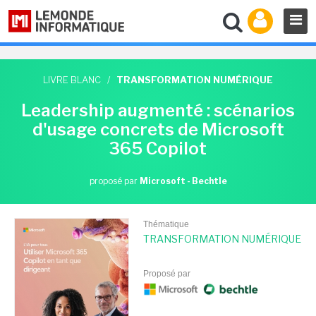
LIVRE BLANC
/
TRANSFORMATION NUMÉRIQUE
Leadership augmenté : scénarios
d'usage concrets de Microsoft
365 Copilot
proposé par
Microsoft - Bechtle
Thématique
TRANSFORMATION NUMÉRIQUE
Proposé par