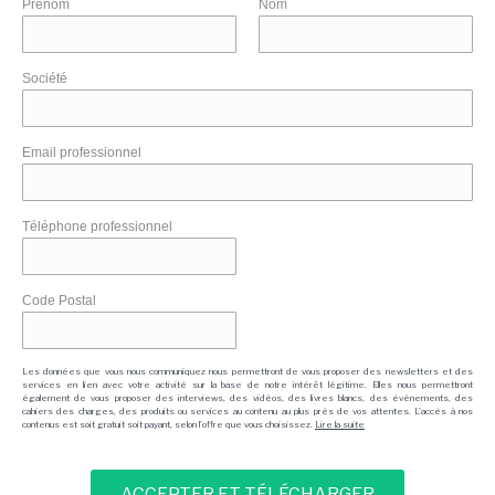
Prénom
Nom
Société
Email professionnel
Téléphone professionnel
Code Postal
Les données que vous nous communiquez nous permettront de vous proposer des newsletters et des
services en lien avec votre activité sur la base de notre intérêt légitime. Elles nous permettront
également de vous proposer des interviews, des vidéos, des livres blancs, des événements, des
cahiers des charges, des produits ou services au contenu au plus près de vos attentes. L'accès à nos
contenus est soit gratuit soit payant, selon l'offre que vous choisissez.
Lire la suite