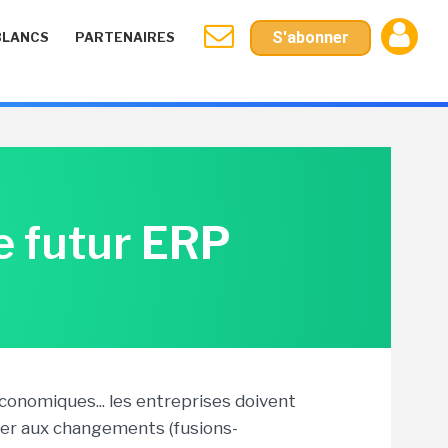
S'abonner
BLANCS
PARTENAIRES
re futur ERP
économiques... les entreprises doivent
ter aux changements (fusions-