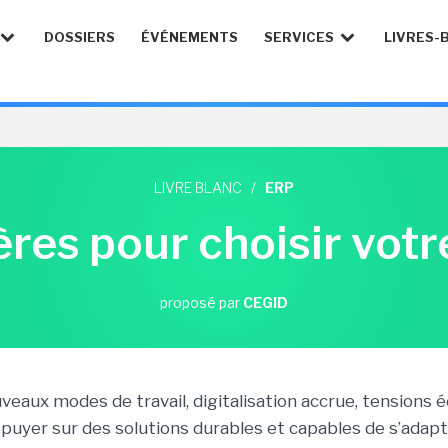
DOSSIERS
ÉVÉNEMENTS
SERVICES
LIVRES-
LIVRE BLANC
/
ERP
ères pour choisir vot
proposé par
CEGID
veaux modes de travail, digitalisation accrue, tensions 
ppuyer sur des solutions durables et capables de s’adap