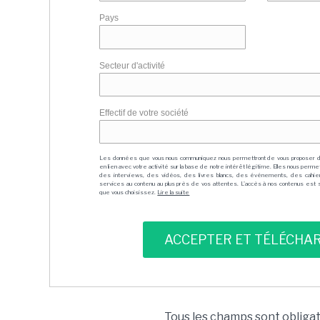
Pays
Secteur d'activité
Effectif de votre société
Les données que vous nous communiquez nous permettront de vous proposer 
en lien avec votre activité sur la base de notre intérêt légitime. Elles nous per
des interviews, des vidéos, des livres blancs, des événements, des cahie
services au contenu au plus près de vos attentes. L'accès à nos contenus est soit
que vous choisissez.
Lire la suite
Tous les champs sont obliga