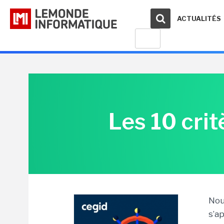
ACTUALITÉS
Les 10 crit
Nou
s’a