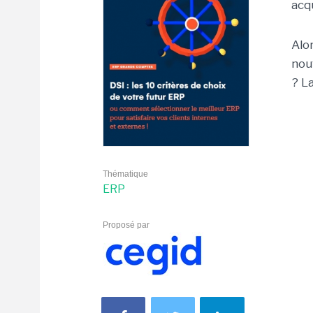
acq
Alo
nou
? L
Thématique
ERP
Proposé par