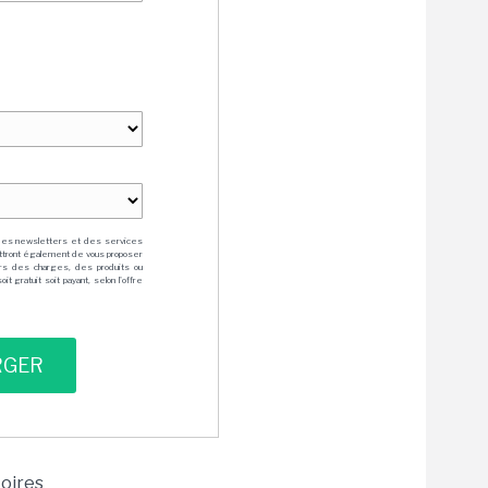
des newsletters et des services
mettront également de vous proposer
rs des charges, des produits ou
 gratuit soit payant, selon l'offre
toires