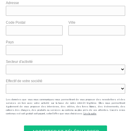
Adresse
Code Postal
Ville
Pays
Secteur d'activité
Effectif de votre société
Les données que vous nous communiquez nous permettront de vous proposer des newsletters et des
services en lien avec votre activité sur la base de notre intérêt légitime. Elles nous permettront
également de vous proposer des interviews, des vidéos, des livres blancs, des événements, des
cahiers des charges, des produits ou services au contenu au plus près de vos attentes. L'accès à nos
contenus est soit gratuit soit payant, selon l'offre que vous choisissez.
Lire la suite