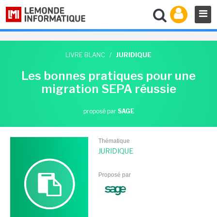
LIVRE BLANC
/
JURIDIQUE
Les bonnes pratiques pour une
migration SEPA réussie
proposé par
SAGE
Thématique
JURIDIQUE
Proposé par