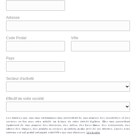
Adresse
Code Postal
Ville
Pays
Secteur d'activité
Effectif de votre société
Les données que vous nous communiquez nous permettront de vous proposer des newsletters et des
services en lien avec votre activité sur la base de notre intérêt légitime. Elles nous permettront
également de vous proposer des interviews, des vidéos, des livres blancs, des événements, des
cahiers des charges, des produits ou services au contenu au plus près de vos attentes. L'accès à nos
contenus est soit gratuit soit payant, selon l'offre que vous choisissez.
Lire la suite