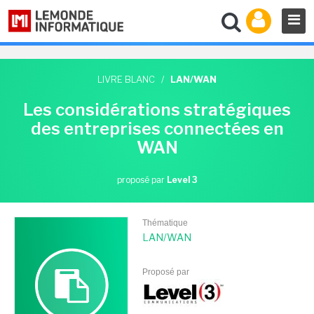
LIVRE BLANC
/
LAN/WAN
Les considérations stratégiques
des entreprises connectées en
WAN
proposé par
Level 3
Thématique
LAN/WAN
Proposé par