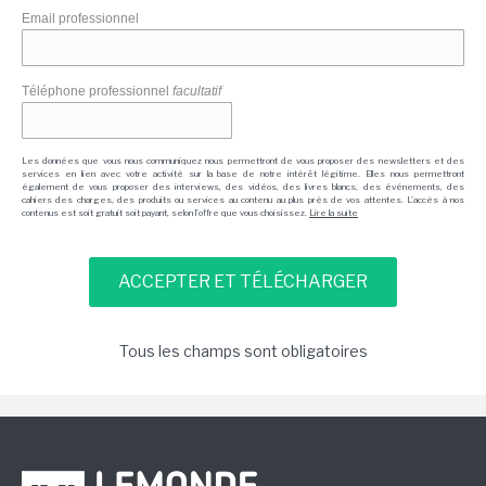
Email professionnel
Téléphone professionnel
facultatif
Les données que vous nous communiquez nous permettront de vous proposer des newsletters et des
services en lien avec votre activité sur la base de notre intérêt légitime. Elles nous permettront
également de vous proposer des interviews, des vidéos, des livres blancs, des événements, des
cahiers des charges, des produits ou services au contenu au plus près de vos attentes. L'accès à nos
contenus est soit gratuit soit payant, selon l'offre que vous choisissez.
Lire la suite
Tous les champs sont obligatoires