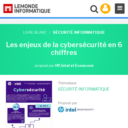
LIVRE BLANC
/
SÉCURITÉ INFORMATIQUE
Les enjeux de la cybersécurité en 6
chiffres
proposé par
HP, Intel et Econocom
Thématique
SÉCURITÉ INFORMATIQUE
Proposé par