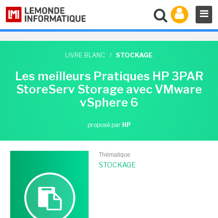
LIVRE BLANC
/
STOCKAGE
Les meilleurs Pratiques HP 3PAR
StoreServ Storage avec VMware
vSphere 6
proposé par
HP
Thématique
STOCKAGE