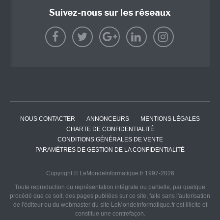
Suivez-nous sur les réseaux
NOUS CONTACTER
ANNONCEURS
MENTIONS LÉGALES
CHARTE DE CONFIDENTIALITÉ
CONDITIONS GÉNÉRALES DE VENTE
PARAMÈTRES DE GESTION DE LA CONFIDENTIALITÉ
Copyright © LeMondeInformatique.fr 1997-2026
Toute reproduction ou représentation intégrale ou partielle, par quelque
procédé que ce soit, des pages publiées sur ce site, faite sans l'autorisation
de l'éditeur ou du webmaster du site LeMondeInformatique.fr est illicite et
constitue une contrefaçon.