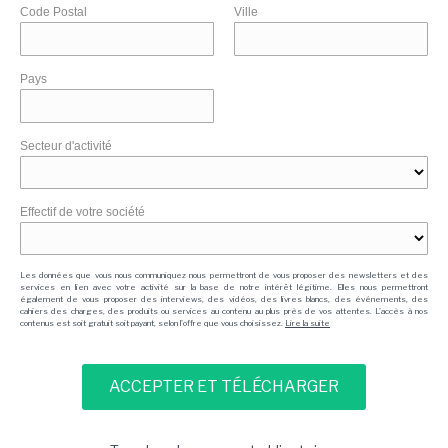
Code Postal
Ville
Pays
Secteur d'activité
Effectif de votre société
Les données que vous nous communiquez nous permettront de vous proposer des newsletters et des
services en lien avec votre activité sur la base de notre intérêt légitime. Elles nous permettront
également de vous proposer des interviews, des vidéos, des livres blancs, des événements, des
cahiers des charges, des produits ou services au contenu au plus près de vos attentes. L'accès à nos
contenus est soit gratuit soit payant, selon l'offre que vous choisissez.
Lire la suite