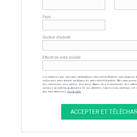
Pays
Secteur d'activité
Effectif de votre société
Les données que vous nous communiquez nous permettront de vous proposer 
en lien avec votre activité sur la base de notre intérêt légitime. Elles nous per
des interviews, des vidéos, des livres blancs, des événements, des cahie
services au contenu au plus près de vos attentes. L'accès à nos contenus est soit
que vous choisissez.
Lire la suite