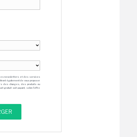
des newsletters et des services
mettront également de vous proposer
rs des charges, des produits ou
 gratuit soit payant, selon l'offre