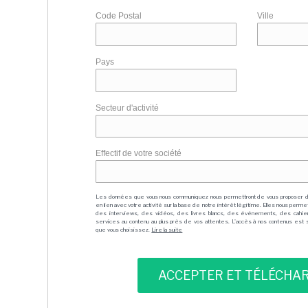
Code Postal
Ville
Pays
Secteur d'activité
Effectif de votre société
Les données que vous nous communiquez nous permettront de vous proposer 
en lien avec votre activité sur la base de notre intérêt légitime. Elles nous per
des interviews, des vidéos, des livres blancs, des événements, des cahie
services au contenu au plus près de vos attentes. L'accès à nos contenus est soit
que vous choisissez.
Lire la suite