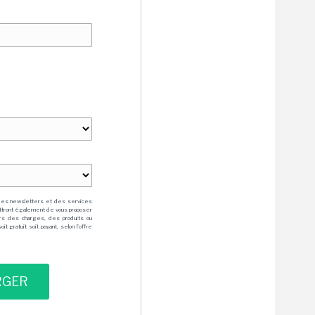
des newsletters et des services
mettront également de vous proposer
rs des charges, des produits ou
 gratuit soit payant, selon l'offre