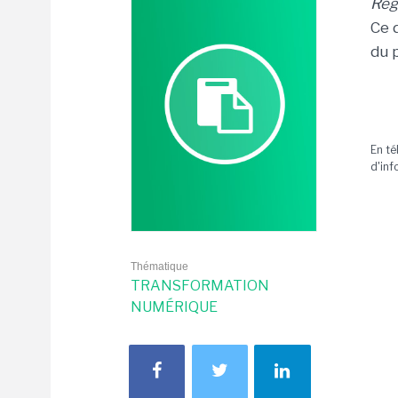
Reg
Ce 
du 
En té
d'inf
Thématique
TRANSFORMATION
NUMÉRIQUE