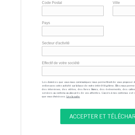
Code Postal
Ville
Pays
Secteur d'activité
Effectif de votre société
Les données que vous nous communiquez nous permettront de vous proposer 
en lien avec votre activité sur la base de notre intérêt légitime. Elles nous per
des interviews, des vidéos, des livres blancs, des événements, des cahie
services au contenu au plus près de vos attentes. L'accès à nos contenus est soit
que vous choisissez.
Lire la suite