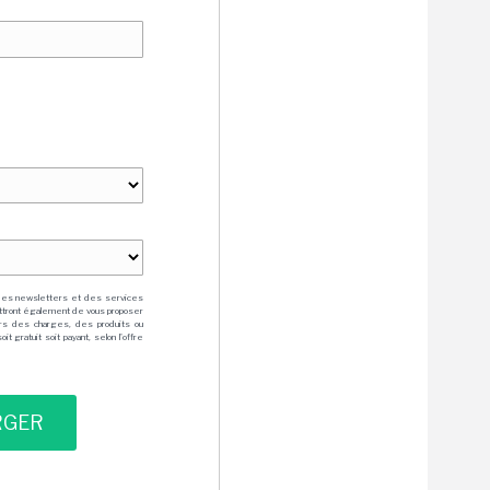
des newsletters et des services
mettront également de vous proposer
rs des charges, des produits ou
 gratuit soit payant, selon l'offre