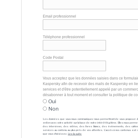
Email professionnel
Téléphone professionnel
Code Postal
Vous acceptez que les données saisies dans ce formulair
Kaspersky afin de recevoir des mails de Kaspersky en li
services et d'être potentiellement appelé par un commer
désabonner à tout moment et consulter la politique de co
Oui
Non
Les données que vous nous communiquez nous permettront de vous proposer 
en lien avec votre activité sur la base de notre intérêt légitime. Elles nous per
des interviews, des vidéos, des livres blancs, des événements, des cahie
services au contenu au plus près de vos attentes. L'accès à nos contenus est soit
que vous choisissez.
Lire la suite