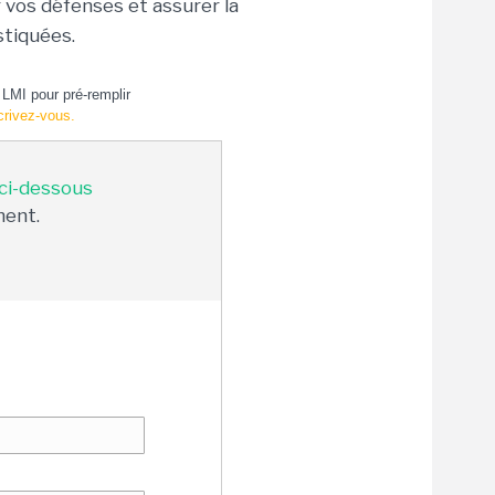
r vos défenses et assurer la
stiquées.
LMI pour pré-remplir
crivez-vous.
 ci-dessous
ment.