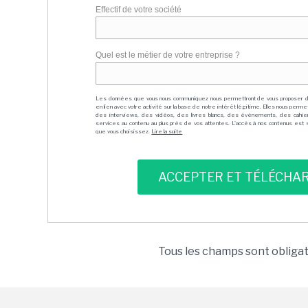
Effectif de votre société
Quel est le métier de votre entreprise ?
Les données que vous nous communiquez nous permettront de vous proposer 
en lien avec votre activité sur la base de notre intérêt légitime. Elles nous per
des interviews, des vidéos, des livres blancs, des événements, des cahie
services au contenu au plus près de vos attentes. L'accès à nos contenus est soit
que vous choisissez.
Lire la suite
Tous les champs sont obliga