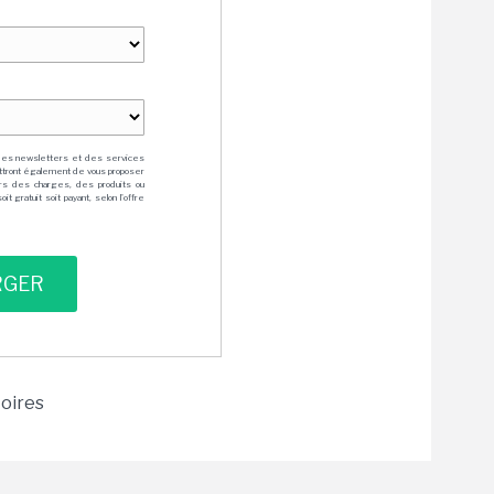
des newsletters et des services
mettront également de vous proposer
rs des charges, des produits ou
 gratuit soit payant, selon l'offre
toires