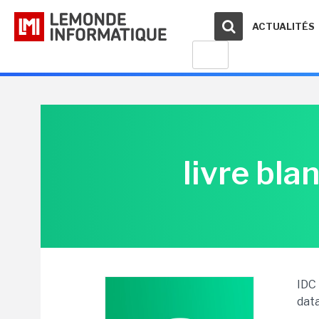
ACTUALITÉS
livre bla
IDC 
data