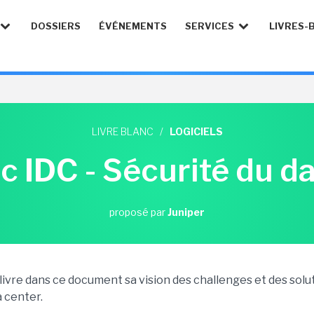
DOSSIERS
ÉVÉNEMENTS
SERVICES
LIVRES-
LIVRE BLANC
/
LOGICIELS
nc IDC - Sécurité du d
proposé par
Juniper
livre dans ce document sa vision des challenges et des solu
 center.