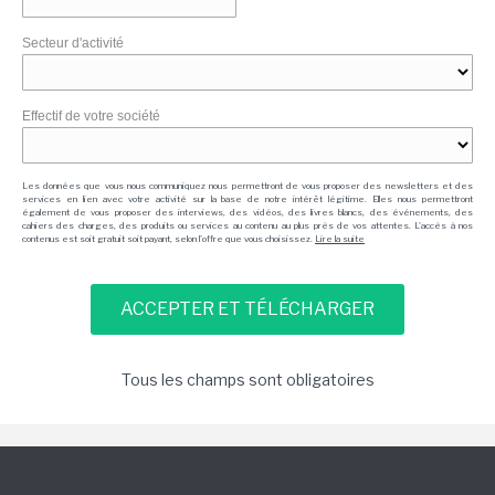
Secteur d'activité
Effectif de votre société
Les données que vous nous communiquez nous permettront de vous proposer des newsletters et des
services en lien avec votre activité sur la base de notre intérêt légitime. Elles nous permettront
également de vous proposer des interviews, des vidéos, des livres blancs, des événements, des
cahiers des charges, des produits ou services au contenu au plus près de vos attentes. L'accès à nos
contenus est soit gratuit soit payant, selon l'offre que vous choisissez.
Lire la suite
Tous les champs sont obligatoires