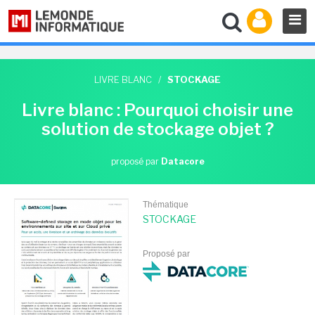
LIVRE BLANC
/
STOCKAGE
Livre blanc : Pourquoi choisir une
solution de stockage objet ?
proposé par
Datacore
Thématique
STOCKAGE
Proposé par