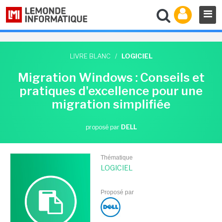
LIVRE BLANC
/
LOGICIEL
Migration Windows : Conseils et
pratiques d'excellence pour une
migration simplifiée
proposé par
DELL
Thématique
LOGICIEL
Proposé par