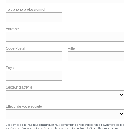
Téléphone professionnel
Adresse
Code Postal
Ville
Pays
Secteur d'activité
Effectif de votre société
Les données que vous nous communiquez nous permettront de vous proposer des newsletters et des
services en lien avec votre activité sur la base de notre intérêt légitime. Elles nous permettront